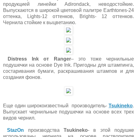
продукцией линейки Adirondack, неводостойкие.
Выпускаются в широкой цветовой палитре Earthtones-24
оттенка, Lights-12 оттенков, Brights- 12 оттенков.
Чернила стойкие к выцветанию.
Distress
Ink
от
Ranger
– это тоже чернильные
подушечки на основе
Dye
Ink
. Пригодны для штампинга,
состаривания бумаги, раскрашивания штампов и для
создания фонов.
Еще один широкоизвестный производитель-
Tsukineko
.
Выпускает чернильные подушечки на основе всех трех
видов чернил.
StazOn
производства
Tsukineko
- в этой подушке
использованы чернила на основе растворителя