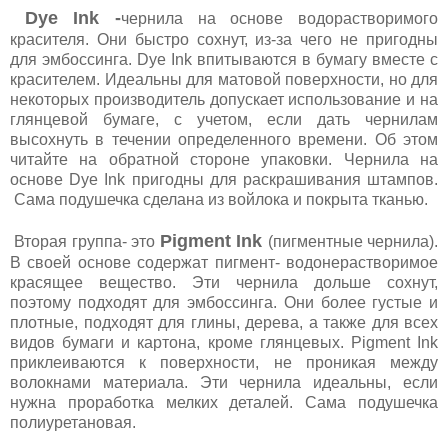
Dye Ink -
чернила на основе водорастворимого
красителя. Они быстро сохнут, из-за чего не пригодны
для эмбоссинга. Dye Ink впитываются в бумагу вместе с
красителем. Идеальны для матовой поверхности, но для
некоторых производитель допускает использование и на
глянцевой бумаге, с учетом, если дать чернилам
высохнуть в течении определенного времени. Об этом
читайте на обратной стороне упаковки. Чернила на
основе Dye Ink пригодны для раскрашивания штампов.
Сама подушечка сделана из войлока и покрыта тканью.
Pigment Ink
Вторая группа- это
(пигментные чернила).
В своей основе содержат пигмент- водонерастворимое
красящее вещество. Эти чернила дольше сохнут,
поэтому подходят для эмбоссинга. Они более густые и
плотные, подходят для глины, дерева, а также для всех
видов бумаги и картона, кроме глянцевых. Pigment Ink
приклеиваются к поверхности, не проникая между
волокнами материала. Эти чернила идеальны, если
нужна проработка мелких деталей. Сама подушечка
полиуретановая.