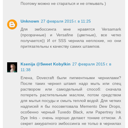
Поэтому можно не стараться и не отмывать )
Unknown
27 февраля 2015 г. в 11:25
Для эмбоссинга мне нравятся Versamark
(прозрачные) и Versafine (цветные), все четко
получается)) И от SSS чернила неплохие, но они
притязательны к качеству самих штампов.
Ksenija @Sweet Kobylkin
27 февраля 2015 г. в
11:38
Елена, Dovecraft были пигментными чернилами?
После таких чернил штамп надо мыть или спец
раствором или самодельный способ: сначала
потереть растительным маслом, потом средством
для мытья посуды и смыть теплой водой. Для четких
надписей я бы посоветовала Memento Dew Drops,
особенно черный Tuxedo Black, или Papertrey Ink
Dye Inks - очень хорошо делают тонкие оттиски. А
секрет аккуратного эмбоссинга не тольо в чернилах