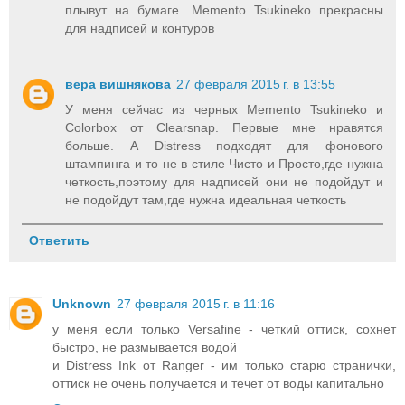
плывут на бумаге. Memento Tsukineko прекрасны
для надписей и контуров
вера вишнякова
27 февраля 2015 г. в 13:55
У меня сейчас из черных Memento Tsukineko и
Colorbox от Clearsnap. Первые мне нравятся
больше. А Distress подходят для фонового
штампинга и то не в стиле Чисто и Просто,где нужна
четкость,поэтому для надписей они не подойдут и
не подойдут там,где нужна идеальная четкость
Ответить
Unknown
27 февраля 2015 г. в 11:16
у меня если только Versafine - четкий оттиск, сохнет
быстро, не размывается водой
и Distress Ink от Ranger - им только старю странички,
оттиск не очень получается и течет от воды капитально