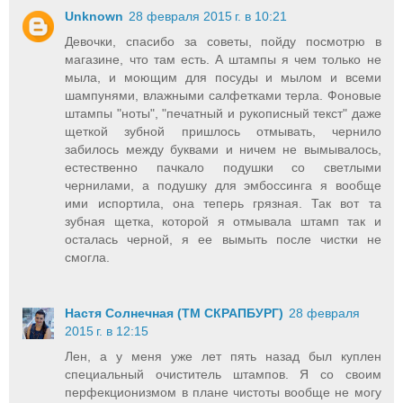
Unknown
28 февраля 2015 г. в 10:21
Девочки, спасибо за советы, пойду посмотрю в
магазине, что там есть. А штампы я чем только не
мыла, и моющим для посуды и мылом и всеми
шампунями, влажными салфетками терла. Фоновые
штампы "ноты", "печатный и рукописный текст" даже
щеткой зубной пришлось отмывать, чернило
забилось между буквами и ничем не вымывалось,
естественно пачкало подушки со светлыми
чернилами, а подушку для эмбоссинга я вообще
ими испортила, она теперь грязная. Так вот та
зубная щетка, которой я отмывала штамп так и
осталась черной, я ее вымыть после чистки не
смогла.
Настя Солнечная (ТМ СКРАПБУРГ)
28 февраля
2015 г. в 12:15
Лен, а у меня уже лет пять назад был куплен
специальный очиститель штампов. Я со своим
перфекционизмом в плане чистоты вообще не могу