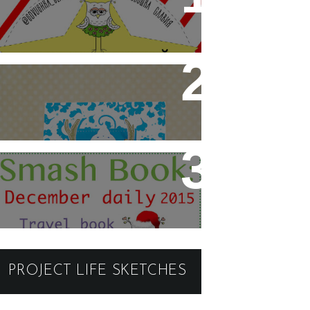
2016. III этап.
BEST CAS CARDMAKER
2015-ФИНАЛ
СОВМЕСТНЫЙ ПРОЕКТ
"SMASH BOOK- С
СОВУШКОЙ СЛАВИЕЙ"- 2
ЭТАП-ОБЛОЖКА
PROJECT LIFE SKETCHES