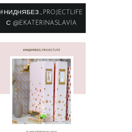
#НИДНЯБЕЗ_PROJECTLIFE
С @EKATERINASLAVIA