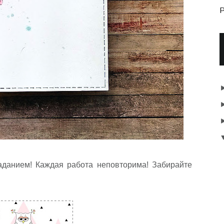
P
аданием! Каждая работа неповторима! Забирайте