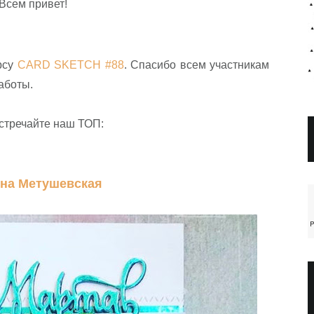
Всем привет!
рсу
CARD SKETCH #88
. Спасибо всем участникам
работы.
встречайте наш ТОП:
на Метушевская
P