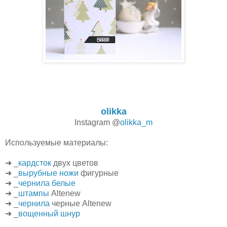
olikka
Instagram @
olikka_m
Используемые материалы:
➜ _
кардсток
двух цветов
➜ _
вырубные ножи
фигурные
➜ _
чернила белые
➜ _
штампы
Altenew
➜ _
чернила
черные Altenew
➜ _
вощенный шнур