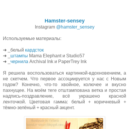
Hamster-sensey
Instagram
@hamster_sensey
Используемые материалы:
➜ _белый
кардсток
➜ _
штампы
Mama Elephant и Studio57
➜ _
чернила
Archival Ink и PaperTrey Ink
Я решила воспользоваться картинкой-вдохновением, а
не скетчем. Что первое ассоциируется у нас с Новым
годом? Конечно, что-то хвойное, колючее и вкусно
пахнущее. На моём теге отштампована ветка и простая
надпись-поздравление, всё украшено красной
ленточкой. Цветовая гамма: белый + коричневый +
тёмно-зелёный + красный акцент.