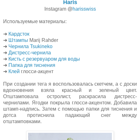
Haris
Instagram @
harisswiss
Используемые материалы:
➜
Кардсток
➜
Штампы
Marij Rahder
➜
Чернила Tsukineko
➜
Дистресс-чернила
➜
Кисть с резервуаром для воды
➜
Папка для тиснения
➜
Клей
глосси-акцент
При создании тега я воспользовалась скетчем, а с доски
вдохновения взяла красный и зеленый цвет.
Отштамповала остролист, раскрасила дистресс-
чернилами. Ягодки покрыла глосси-акцентом. Добавила
штамп-надпись. Затем с помощью папки для тиснения и
дотса протиснила падающий снег между
отштамповками.