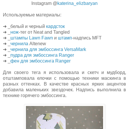
Instagram @
katerina_elizbaryan
Используемые материалы:
➜ _белый и черный
кардсток
➜ _
нож
-тег от Neat and Tangled
➜ _
штампы Lawn Fawn
и
штамп
-надпись MFT
➜ _
чернила
Altenew
➜ _
чернила для эмбоссинга VersaMark
➜ _
пудра для эмбоссинга Ranger
➜ _
фен для эмбоссинга Ranger
Для своего тега я использовала и скетч и мудборд,
отштамповала елочки с помощью техники маскинга в
разных оттенках. В качестве красных ярких акцентов
добавила маленьких звездочек. Надпись выполнила в
технике горячего эмбоссинга.