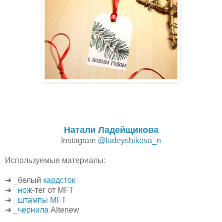
Натали Ладейщикова
Instagram
@ladeyshikova_n
Используемые материалы:
➜ _белый
кардсток
➜ _
нож
-тег от MFT
➜ _
штампы MFT
➜ _
чернила
Altenew