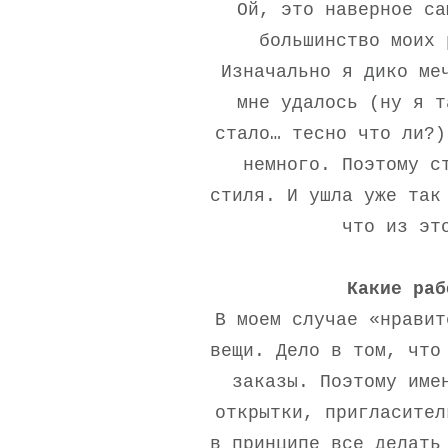
Ой, это наверное са
большинство моих 
Изначально я дико ме
мне удалось (ну я т
стало… тесно что ли?)
немного. Поэтому с
стиля. И ушла уже так
что из эт
Какие раб
В моем случае «нравит
вещи. Дело в том, что
заказы. Поэтому име
открытки, пригласител
в принципе все делать