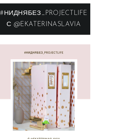
#НИДНЯБЕЗ_PROJECTLIFE
С @EKATERINASLAVIA