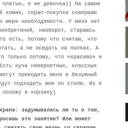
 платье… я же девочка)) На самом
й хомяк, скрап-покупки совершаю
о мере необходимости. У меня нет
риобретений, наоборот, стараюсь
то есть, потому что считаю, что
отать, а не оседать на полках. А
то только потому, что «красиво» и
Есть куча невероятных, классных
могут приводить меня в безумный
удут подходить мне по стилю. Их я
 положу в корзину)
крапа: задумывалась ли ты о том,
росишь это занятие? Или может
ь связать свою жизнь со скрапом