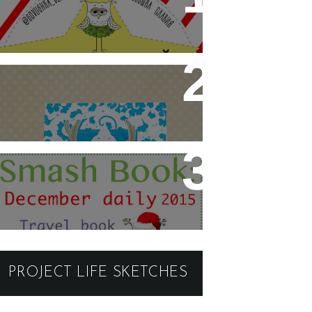
2016. III этап.
BEST CAS CARDMAKER
2015-ФИНАЛ
СОВМЕСТНЫЙ ПРОЕКТ
"SMASH BOOK- С
СОВУШКОЙ СЛАВИЕЙ"- 2
ЭТАП-ОБЛОЖКА
PROJECT LIFE SKETCHES